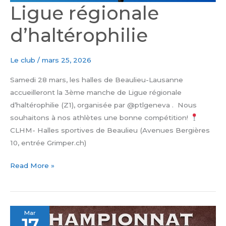
Ligue régionale
d’haltérophilie
Le club
/
mars 25, 2026
Samedi 28 mars, les halles de Beaulieu-Lausanne
accueilleront la 3ème manche de Ligue régionale
d’haltérophilie (Z1), organisée par @ptlgeneva . Nous
souhaitons à nos athlètes une bonne compétition!
CLHM- Halles sportives de Beaulieu (Avenues Bergières
10, entrée Grimper.ch)
Read More »
Championnat
Mar
17
Suisse