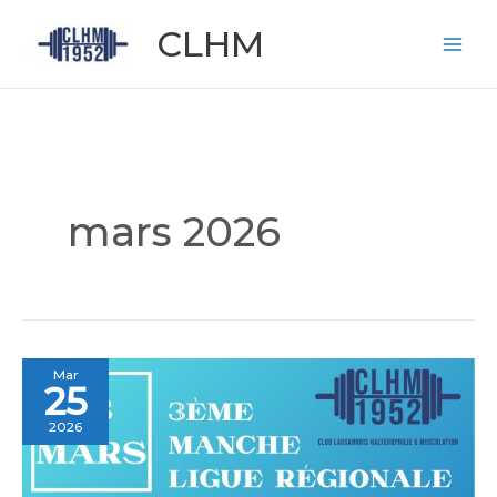
Aller
CLHM
au
contenu
mars 2026
Ligue
Mar
25
régionale
d’haltérophilie
2026