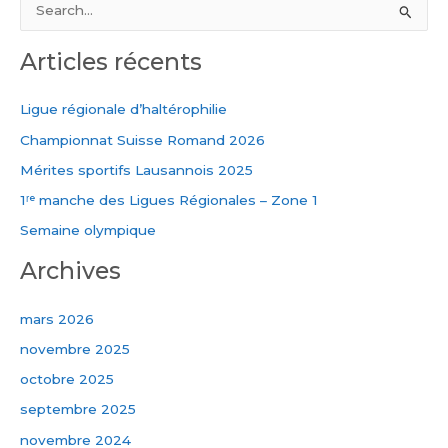
R
e
Articles récents
c
h
Ligue régionale d’haltérophilie
e
Championnat Suisse Romand 2026
r
Mérites sportifs Lausannois 2025
c
1ʳᵉ manche des Ligues Régionales – Zone 1
h
e
Semaine olympique
r
Archives
:
mars 2026
novembre 2025
octobre 2025
septembre 2025
novembre 2024