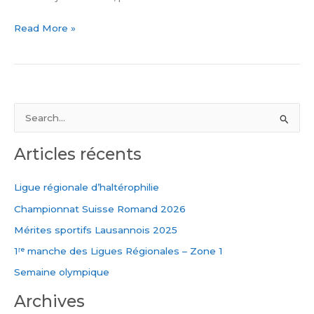
Read More »
R
e
Articles récents
c
h
Ligue régionale d’haltérophilie
e
Championnat Suisse Romand 2026
r
Mérites sportifs Lausannois 2025
c
1ʳᵉ manche des Ligues Régionales – Zone 1
h
e
Semaine olympique
r
Archives